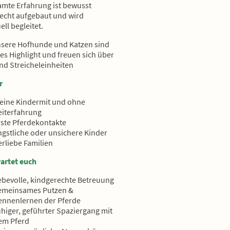
amte Erfahrung ist bewusst
echt aufgebaut und wird
ell begleitet.
sere Hofhunde und Katzen sind
tes Highlight und freuen sich über
und Streicheleinheiten
r
leine Kindermit und ohne
eiterfahrung
rste Pferdekontakte
ngstliche oder unsichere Kinder
erliebe Familien
artet euch
iebevolle, kindgerechte Betreuung
emeinsames Putzen &
ennenlernen der Pferde
uhiger, geführter Spaziergang mit
em Pferd