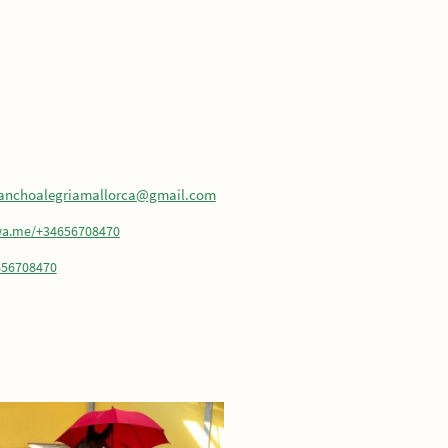
ranchoalegriamallorca@gmail.com
wa.me/+34656708470
656708470