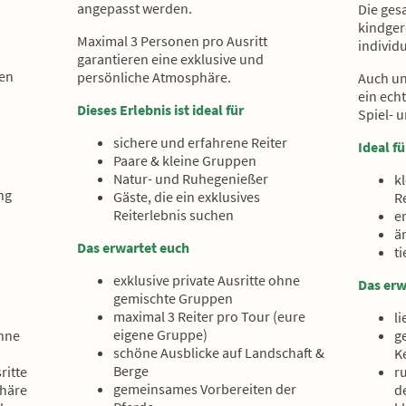
angepasst werden.
Die ges
kindger
Maximal 3 Personen pro Ausritt
individu
garantieren eine exklusive und
ßen
persönliche Atmosphäre.
Auch un
ein ech
Dieses Erlebnis ist ideal für
Spiel- 
sichere und erfahrene Reiter
Ideal fü
Paare & kleine Gruppen
Natur- und Ruhegenießer
k
ng
Gäste, die ein exklusives
R
Reiterlebnis suchen
e
ä
Das erwartet euch
ti
exklusive private Ausritte ohne
Das erw
gemischte Gruppen
maximal 3 Reiter pro Tour (eure
l
eigene Gruppe)
ohne
g
schöne Ausblicke auf Landschaft &
K
Berge
ritte
r
gemeinsames Vorbereiten der
phäre
d