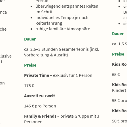
Pferde
der
k
überwiegend entspanntes Reiten
vi
im Schritt
inca
B
individuelles Tempo je nach
a
Reiterfahrung
s
ruhige familiäre Atmosphäre
iche
Dauer
Dauer
ca. 1,5
ca. 2,5–3 Stunden Gesamterlebnis (inkl.
Preise
Vorbereitung & Ausritt)
lusive
t.
Kids R
Preise
65 €
Private Time
– exklusiv für 1 Person
son
Kids R
175 €
Kinder)
Auszeit zu zweit
55 € pr
145 € pro Person
Kids R
Family & Friends
– private Gruppe mit 3
50 € pr
Personen
uppe