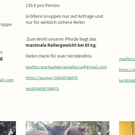
135 € pro Person
Größere Gruppen nur auf Anfrage und
nur für wirklich sichere Reiter
Gruppe
Zum Wohl unserer Pferde liegt das
maximale Reitergewicht bei 85 kg
.
as
Vielen Dank für euer Verständnis
kg
.
mailto:
mailto:ranchoalegriamallorca@gmail.com
https://
https://wa.me/+34656708470
ail.com
tel:0034
tel:0034656708470