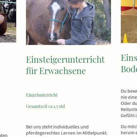
Eins
Einsteigerunterricht
Bod
für Erwachsene
Du bewu
Einzelunterricht
nie ein
Oder du
Gesamtzeit ca 1,5 std
Reitunt
Gefühl 
Du möch
Bei uns steht individuelles und
herum e
pferdegerechtes Lernen im Mittelpunkt.
aten