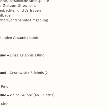
leine, persönliche Atmosphäre
el Zeit zum Streicheln,
eobachten und Vertrauen
ufbauen
ichere, entspannte Umgebung
 Stunden Gesamterlebnis
ound –
Einzel Erlebnis 1 Kind
ound –
Geschwister Erlebnis (2
o Kind
ound –
kleine Gruppe (ab 3 Kinder)
o Kind