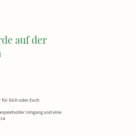
rde auf der
a
a
r für Dich oder Euch
respektvoller Umgang und eine
rca