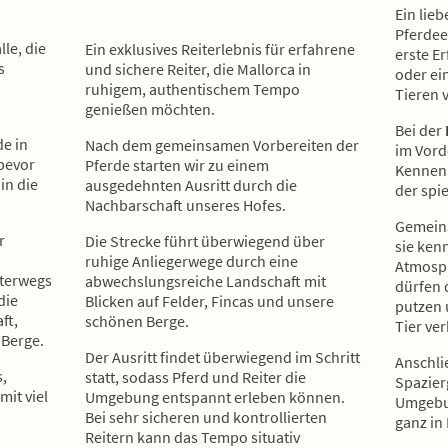
Ein lieb
Pferdeer
lle, die
Ein exklusives Reiterlebnis für erfahrene
erste E
s
und sichere Reiter, die Mallorca in
oder ei
ruhigem, authentischem Tempo
Tieren 
genießen möchten.
Bei der
e in
Nach dem gemeinsamen Vorbereiten der
im Vord
bevor
Pferde starten wir zu einem
Kennenl
in die
ausgedehnten Ausritt durch die
der spi
Nachbarschaft unseres Hofes.
Gemeins
r
Die Strecke führt überwiegend über
sie ken
ruhige Anliegerwege durch eine
Atmosp
nterwegs
abwechslungsreiche Landschaft mit
dürfen d
die
Blicken auf Felder, Fincas und unsere
putzen 
ft,
schönen Berge.
Tier ve
 Berge.
Der Ausritt findet überwiegend im Schritt
Anschlie
s,
statt, sodass Pferd und Reiter die
Spazier
mit viel
Umgebung entspannt erleben können.
Umgebun
Bei sehr sicheren und kontrollierten
ganz in 
Reitern kann das Tempo situativ