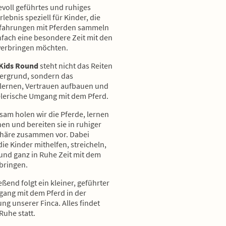
evoll geführtes und ruhiges
lebnis speziell für Kinder, die
rfahrungen mit Pferden sammeln
nfach eine besondere Zeit mit den
verbringen möchten.
Kids Round
steht nicht das Reiten
ergrund, sondern das
ernen, Vertrauen aufbauen und
elerische Umgang mit dem Pferd.
am holen wir die Pferde, lernen
nen und bereiten sie in ruhiger
häre zusammen vor. Dabei
ie Kinder mithelfen, streicheln,
und ganz in Ruhe Zeit mit dem
rbringen.
ßend folgt ein kleiner, geführter
gang mit dem Pferd in der
g unserer Finca. Alles findet
Ruhe statt.