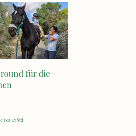
round für die
inen
it ca 1,5 Std