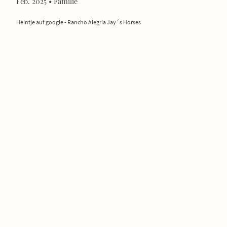
Feb. 2025 • Familie
Heintje auf google - Rancho Alegria Jay´s Horses