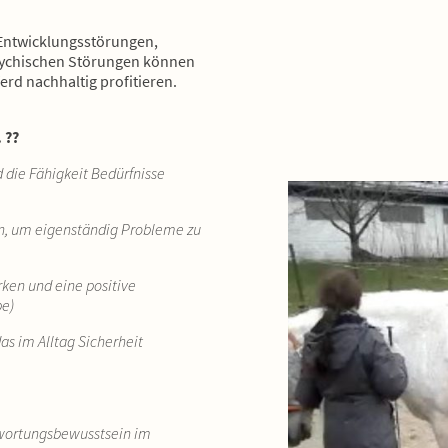
Entwicklungsstörungen,
psychischen Störungen können
erd nachhaltig profitieren.
 ??
die Fähigkeit Bedürfnisse
n, um eigenständig Probleme zu
rken und eine positive
be)
as im Alltag Sicherheit
n
wortungsbewusstsein im