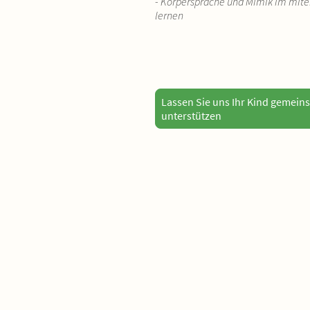
- Körpersprache und Mimik im mit
lernen
Lassen Sie uns Ihr Kind gemei
unterstützen