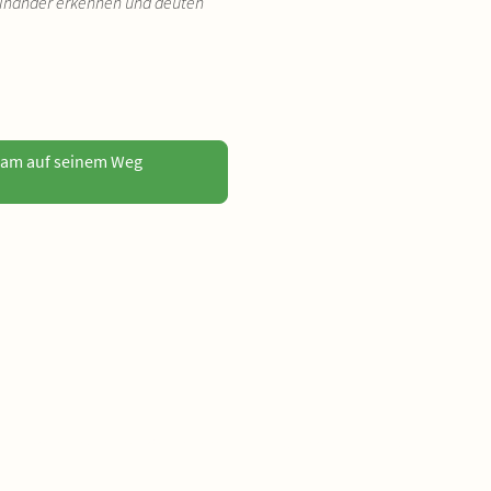
einander erkennen und deuten
nsam auf seinem Weg
Datenschutzerklärung, rechtliche Hinweise
Kontakt
Impressum