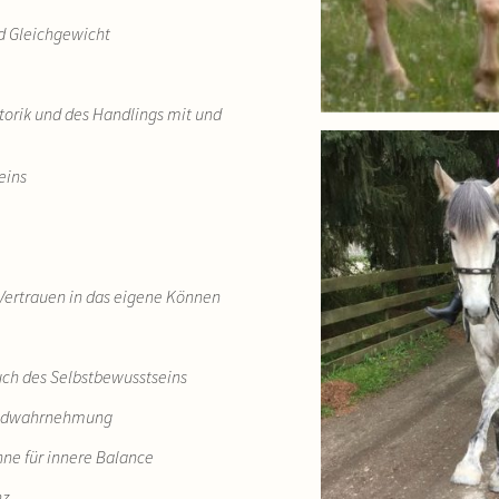
d Gleichgewicht
torik und des Handlings mit und
eins
 Vertrauen in das eigene Können
uch des Selbstbewusstseins
remdwahrnehmung
inne für innere Balance
nz